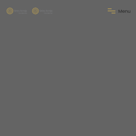
M
e
n
u