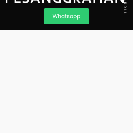
SCROLL
Whatsapp
griya seroja
PERUMAHAN
GRIYA SEROJA PESANGGRAHAN– REMPOA
JAKARTA SELATAN
Adalah sebuah project terbaru di kawasan rempoa jakarta
selatan yang dibangun di lahan 1 ha serta akses yang cukup
bagus untuk dimiliki anda yang ingin mempunyai rumah